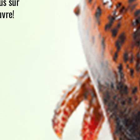
us sur
uvre!