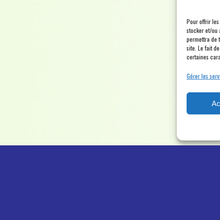
Pour offrir le
stocker et/ou 
permettra de 
site. Le fait 
certaines cara
Gérer les serv
Ac