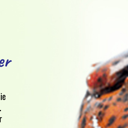
er
ie
.
r